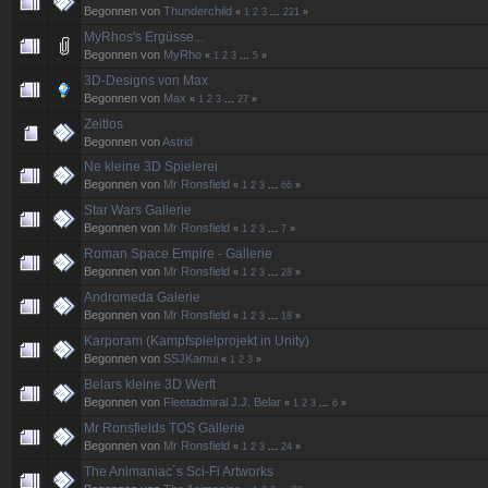
Begonnen von
Thunderchild
«
1
2
3
...
221
»
MyRhos's Ergüsse...
Begonnen von
MyRho
«
1
2
3
...
5
»
3D-Designs von Max
Begonnen von
Max
«
1
2
3
...
27
»
Zeitlos
Begonnen von
Astrid
Ne kleine 3D Spielerei
Begonnen von
Mr Ronsfield
«
1
2
3
...
66
»
Star Wars Gallerie
Begonnen von
Mr Ronsfield
«
1
2
3
...
7
»
Roman Space Empire - Gallerie
Begonnen von
Mr Ronsfield
«
1
2
3
...
28
»
Andromeda Galerie
Begonnen von
Mr Ronsfield
«
1
2
3
...
18
»
Karporam (Kampfspielprojekt in Unity)
Begonnen von
SSJKamui
«
1
2
3
»
Belars kleine 3D Werft
Begonnen von
Fleetadmiral J.J. Belar
«
1
2
3
...
6
»
Mr Ronsfields TOS Gallerie
Begonnen von
Mr Ronsfield
«
1
2
3
...
24
»
The Animaniac´s Sci-Fi Artworks