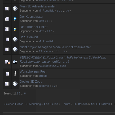
Begonnen von
The Animaniac
«
1
2
3
...
86
»
Mein 3D Adventskalender!
Begonnen von
Mr Ronsfield
«
1
2
3
...
36
»
Der Kosmokrator
Begonnen von
Max
«
1
2
»
Die "Thunder Child"
Begonnen von
Max
«
1
2
3
»
USS Comfort
Begonnen von
Mr Ronsfield
Nicht projekt bezogene Modelle und "Experimente"
Begonnen von
SSJKamui
«
1
2
3
...
5
»
VERSCHOBEN: DrRobbi braucht Hilfe bei einem 3d Problem,
Kopfschmerzen lassen grüßen ... :-)
Begonnen von
Fleetadmiral J.J. Belar
Wünsche zum Fest
Begonnen von
drrobbi
Decies 3D Zeug
Begonnen von
deciever
«
1
2
»
Seiten: [
1
]
2
3
...
6
Science Fiction, 3D Modelling & Fan Fiction
»
Forum
»
3D Bereich
»
Sci-Fi Grafiken
»
3