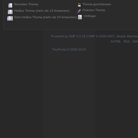
Normales Thema
Thema geschlossen
Fixiertes Thema
Heißes Thema (mehr als 15 Antworten)
Umfrage
Sehr heißes Thema (mehr als 25 Antworten)
Powered by SMF 2.0.15
|
SMF © 2006-2007, Simple Machines
XHTML
RSS
WA
TinyPortal
© 2005-2019