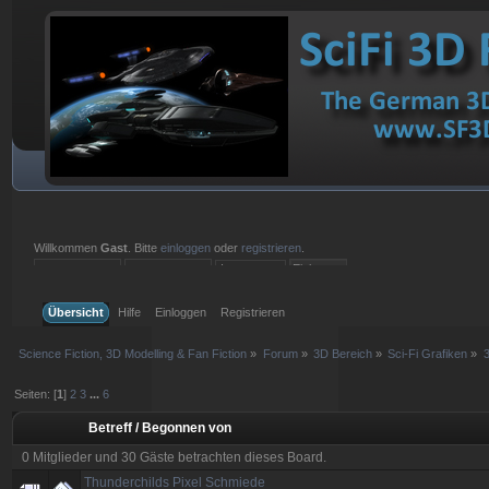
Willkommen
Gast
. Bitte
einloggen
oder
registrieren
.
Einloggen mit Benutzername, Passwort und Sitzungslänge
Übersicht
Hilfe
Einloggen
Registrieren
Science Fiction, 3D Modelling & Fan Fiction
»
Forum
»
3D Bereich
»
Sci-Fi Grafiken
»
3
Seiten: [
1
]
2
3
...
6
Betreff
/
Begonnen von
0 Mitglieder und 30 Gäste betrachten dieses Board.
Thunderchilds Pixel Schmiede