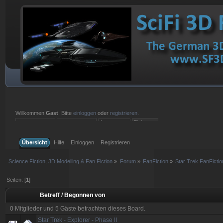
Willkommen
Gast
. Bitte
einloggen
oder
registrieren
.
Einloggen mit Benutzername, Passwort und Sitzungslänge
Übersicht
Hilfe
Einloggen
Registrieren
Science Fiction, 3D Modelling & Fan Fiction
»
Forum
»
FanFiction
»
Star Trek FanFictio
Seiten: [
1
]
Betreff
/
Begonnen von
0 Mitglieder und 5 Gäste betrachten dieses Board.
Star Trek - Explorer - Phase II