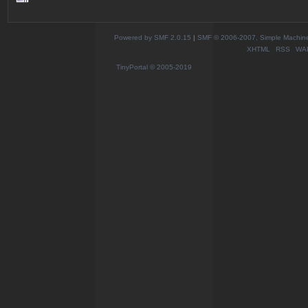
Powered by SMF 2.0.15
|
SMF © 2006-2007, Simple Machines
XHTML
RSS
WA
TinyPortal
© 2005-2019