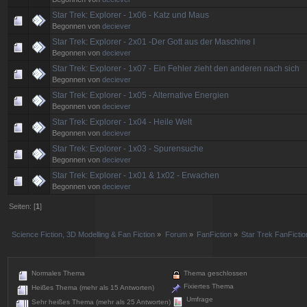
Star Trek: Explorer - 1x06 - Katz und Maus
Begonnen von
deciever
Star Trek: Explorer - 2x01 -Der Gott aus der Maschine I
Begonnen von
deciever
Star Trek: Explorer - 1x07 - Ein Fehler zieht den anderen nach sich
Begonnen von
deciever
Star Trek: Explorer - 1x05 - Alternative Energien
Begonnen von
deciever
Star Trek: Explorer - 1x04 - Heile Welt
Begonnen von
deciever
Star Trek: Explorer - 1x03 - Spurensuche
Begonnen von
deciever
Star Trek: Explorer - 1x01 & 1x02 - Erwachen
Begonnen von
deciever
Seiten: [
1
]
Science Fiction, 3D Modelling & Fan Fiction
»
Forum
»
FanFiction
»
Star Trek FanFictio
Normales Thema
Thema geschlossen
Fixiertes Thema
Heißes Thema (mehr als 15 Antworten)
Umfrage
Sehr heißes Thema (mehr als 25 Antworten)