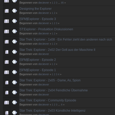
Begonnen von
deciever
«
1
2
3
...
95
»
Designing the Explorer
Begonnen von
deciever
«
1
2
»
[SFM]Explorer - Episode 3
Begonnen von
deciever
«
1
2
3
»
ST:Explorer - Produktion Diskussionen
Begonnen von
deciever
«
1
2
»
Star Trek: Explorer - 1x08 - Ein Fehler zieht den anderen nach sich
Begonnen von
deciever
«
1
2
»
Star Trek: Explorer - 2x02 Der Gott aus der Maschine II
Begonnen von
deciever
[SFM]Explorer - Episode 2
Begonnen von
deciever
«
1
2
»
[SFM]Explorer - Episode 1
Begonnen von
deciever
«
1
2
3
4
»
Star Trek: Explorer - 2x05 - Dame, As, Spion
Begonnen von
deciever
Star Trek: Explorer - 2x04 Feindliche Übernahme
Begonnen von
deciever
Star Trek: Explorer - Community Episode
Begonnen von
deciever
«
1
2
3
...
6
»
Star Trek: Explorer - 2x03 Künstliche Intelligenz
Begonnen von
deciever